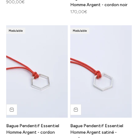
Prix de vente
900,00€
Homme Argent - cordon noir
Prix de vente
170,00€
Modulable
Modulable
Bague Pendentif Essentiel
Bague Pendentif Essentiel
Homme Argent - cordon
Homme Argent satiné -