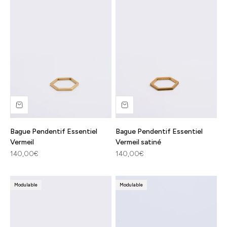
Bague Pendentif Essentiel
Bague Pendentif Essentiel
Vermeil
Vermeil satiné
Prix de vente
Prix de vente
140,00€
140,00€
Modulable
Modulable