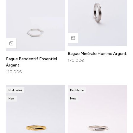
Bague Minérale Homme Argent
Bague Pendentif Essentiel
Prix de vente
170,00€
Argent
Prix de vente
110,00€
Modulable
Modulable
New
New
Tous nos
bijoux sont
fabriqués
en France à
partir de