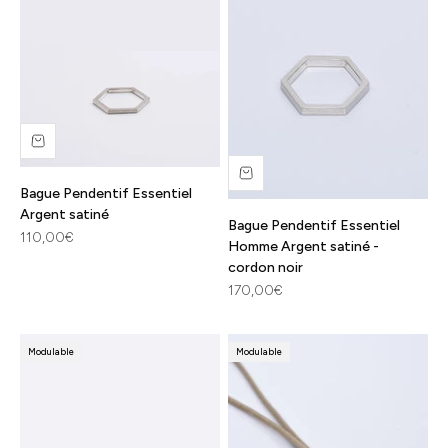
Bague Pendentif Essentiel
Argent satiné
Bague Pendentif Essentiel
Prix de vente
110,00€
Homme Argent satiné -
cordon noir
Prix de vente
170,00€
Modulable
Modulable