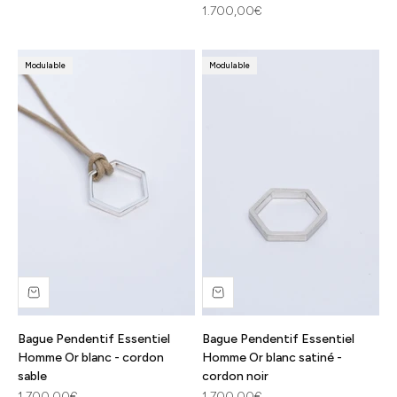
Prix de vente
1.700,00€
Modulable
Modulable
Bague Pendentif Essentiel
Bague Pendentif Essentiel
Homme Or blanc - cordon
Homme Or blanc satiné -
sable
cordon noir
Prix de vente
Prix de vente
1.700,00€
1.700,00€