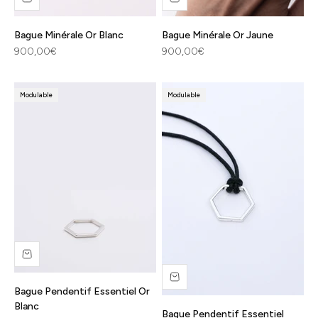
Bague Minérale Or Blanc
Bague Minérale Or Jaune
Prix de vente
Prix de vente
900,00€
900,00€
Modulable
Modulable
Bague Pendentif Essentiel Or
Blanc
Bague Pendentif Essentiel