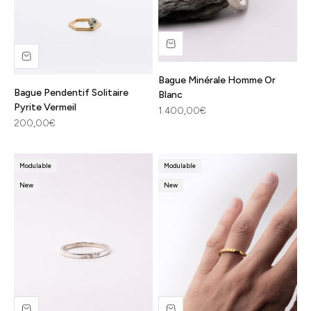
Bague Minérale Homme Or
Bague Pendentif Solitaire
Blanc
Pyrite Vermeil
Prix de vente
1.400,00€
Prix de vente
200,00€
Modulable
Modulable
New
New