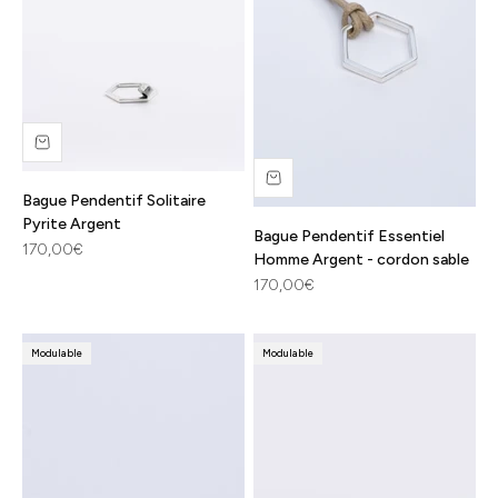
Bague Pendentif Solitaire
Pyrite Argent
Bague Pendentif Essentiel
Prix de vente
170,00€
Homme Argent - cordon sable
Prix de vente
170,00€
Modulable
Modulable