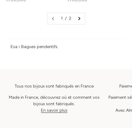
1 / 2
Esa
›
Bagues pendentifs
Tous nos bijoux sont fabriqués en France
Paieme
Made in France, découvrez où et comment vos
Paiement séc
bijoux sont fabriqués.
En savoir plus
Avec Alm