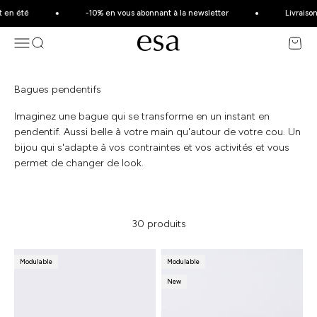
Passer au contenu
 en été
-10% en vous abonnant à la newsletter
Livraison 
Menu
Recherche
Esa Joaillerie - Bijoux éthique et made 
Panier
Bagues pendentifs
Imaginez une bague qui se transforme en un instant en
pendentif. Aussi belle à votre main qu'autour de votre cou. Un
bijou qui s'adapte à vos contraintes et vos activités et vous
permet de changer de look.
30 produits
Modulable
Modulable
New