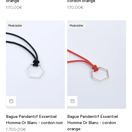
orange
cordon orange
Prix de vente
Prix de vente
170,00€
170,00€
Modulable
Modulable
Bague Pendentif Essentiel
Bague Pendentif Essentiel
Homme Or Blanc - cordon noir
Homme Or Blanc - cordon
orange
Prix de vente
1.700,00€