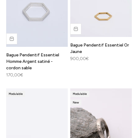
Bague Pendentif Essentiel Or
Jaune
Bague Pendentif Essentiel
Prix de vente
900,00€
Homme Argent satiné -
cordon sable
Prix de vente
170,00€
Modulable
Modulable
New