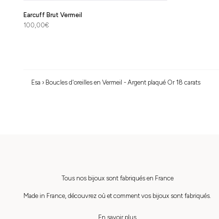
Earcuff Brut Vermeil
Prix de vente
100,00€
Esa
›
Boucles d'oreilles en Vermeil - Argent plaqué Or 18 carats
Tous nos bijoux sont fabriqués en France
Made in France, découvrez où et comment vos bijoux sont fabriqués.
En savoir plus