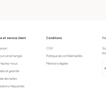
e et service client
Conditions
Ne
raison
CGV
So
év
ours et échanges
Politique de confidentialités
ntactez-nous
Mentions légales
S'i
des et garantie
de des tailles
stions fréquentes