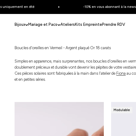
Passer au contenu
 uniquement en été
-10% en vous abonnant à la newslette
Bijoux
Mariage et Pacs
Ateliers
Kits Empreinte
Prendre RDV
Boucles d'oreilles en Vermeil - Argent plaqué Or 18 carats
Simples en apparence, mais surprenantes, nos boucles d'oreilles en verme
doublement précieux et durable vont devenir les pépites de votre vestiaire
Ces pièces solaires sont fabriquées à la main dans l'atelier de
Fiona
au co
et en petites séries.
Modulable