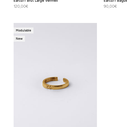
Earcuff Brut Large Vermeil
Earcuff Bague
Prix de vente
Prix de vente
120,00€
90,00€
Modulable
New