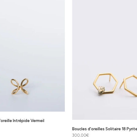
oreille Intrépide Vermeil
Boucles d'oreilles Solitaire 18 Pyrit
Prix de vente
300,00€