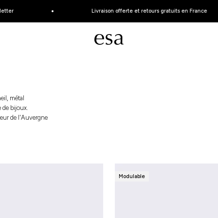
r
Livraison offerte et retours gratuits en France
Esa Joaillerie - Bijoux éthique et made in Fran
il, métal
 de bijoux.
eur de l'Auvergne
Modulable