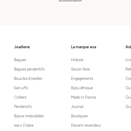
Joaillerie
La marque esa
Aid
Bagues
Histoire
Liv
Bagues pendentifs
Savoir-faire
Ret
Boucles d'oreilles
Engagements
Co
Earcuffs
Bijou éthique
Gui
Colliers
Made in France
Gui
Pendentifs
Journal
Que
Bijoux modulables
Boutiques
esa x Ostara
Devenir revendeur