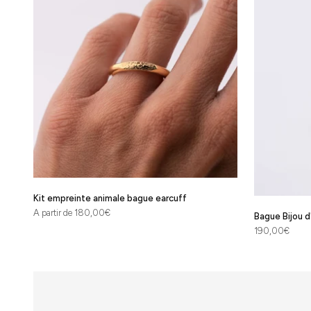
Tous nos
bijoux sont
fabriqués en
France à
partir de
métaux
précieux
récyclés et
Kit empreinte animale bague earcuff
labellisés.
Prix de vente
A partir de 180,00€
Bague Bijou d
Prix de vente
190,00€
En
savoir
plus