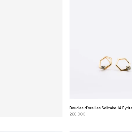
Boucles d'oreilles Solitaire 14 Pyrit
Prix de vente
260,00€