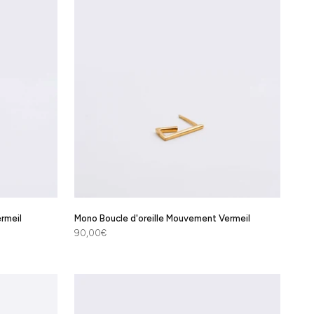
ermeil
Mono Boucle d'oreille Mouvement Vermeil
Prix de vente
90,00€