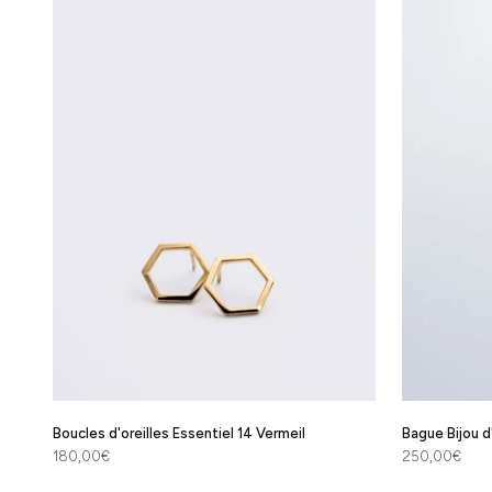
Boucles d'oreilles Essentiel 14 Vermeil
Bague Bijou d'
Prix de vente
Prix de vente
180,00€
250,00€