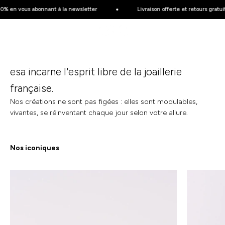
Passer au contenu
votre animal ou d'un proche. Pour toujours près de votre
% en vous abonnant à la newsletter
Livraison offerte et retours gratuit
coeur.
Menu
Recherche
Esa Joaillerie - Bijoux éthique et made 
Panier
Découvrez les kits empreintes
esa incarne l'esprit libre de la joaillerie
française.
Nos créations ne sont pas figées : elles sont modulables,
vivantes, se réinventant chaque jour selon votre allure.
Nos iconiques