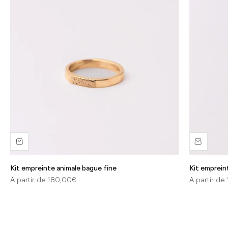
Kit empreinte animale bague fine
Kit empreint
Prix de vente
Prix de vent
A partir de 180,00€
A partir de