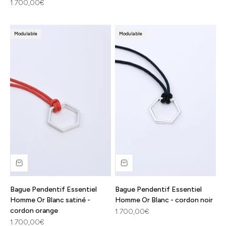
Prix de vente
1.700,00€
Modulable
Modulable
Bague Pendentif Essentiel
Bague Pendentif Essentiel
Homme Or Blanc satiné -
Homme Or Blanc - cordon noir
cordon orange
Prix de vente
1.700,00€
Prix de vente
1.700,00€