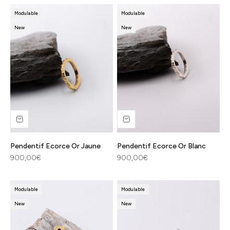
Modulable
Modulable
New
New
Pendentif Ecorce Or Jaune
Pendentif Ecorce Or Blanc
Prix de vente
Prix de vente
900,00€
900,00€
Modulable
Modulable
New
New