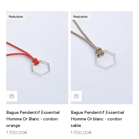
Modulable
Modulable
Bague Pendentif Essentiel
Bague Pendentif Essentiel
Homme Or Blanc - cordon
Homme Or blanc - cordon
orange
sable
Prix de vente
Prix de vente
1.700,00€
1.700,00€