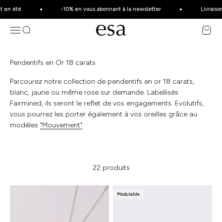
Passer au contenu
 en été
-10% en vous abonnant à la newsletter
Livraison
Menu
Recherche
Esa Joaillerie - Bijoux éthique et made 
Panier
Pendentifs en Or 18 carats
Parcourez notre collection de pendentifs en or 18 carats,
blanc, jaune ou même rose sur demande. Labellisés
Fairmined, ils seront le reflet de vos engagements. Evolutifs,
vous pourrez les porter également à vos oreilles grâce au
modèles
"Mouvement"
.
22 produits
Modulable