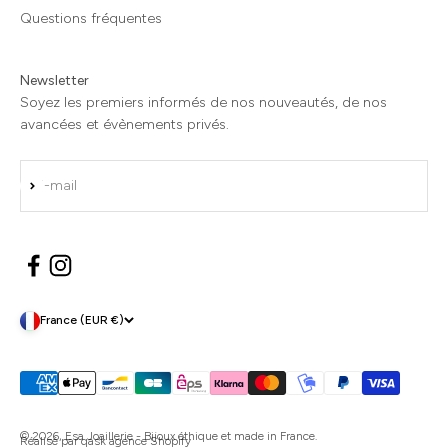
Questions fréquentes
Newsletter
Soyez les premiers informés de nos nouveautés, de nos
avancées et évènements privés.
S'inscrire
E-mail
France (EUR €)
© 2026, Esa Joaillerie - Bijoux éthique et made in France.
Réalisé par qask agence Shopify