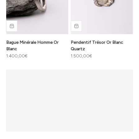
en France à
partir de
métaux
précieux
récyclés et
labellisés.
Bague Minérale Homme Or
Pendentif Trésor Or Blanc
Blanc
Quartz
En
Prix de vente
Prix de vente
1.400,00€
1.500,00€
savoir
plus
Précédent