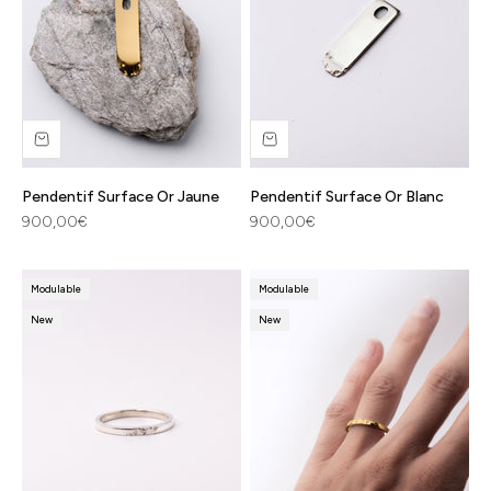
Pendentif Surface Or Jaune
Pendentif Surface Or Blanc
Prix de vente
Prix de vente
900,00€
900,00€
Modulable
Modulable
New
New