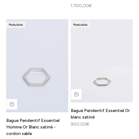
Prix de vente
1.700,00€
Modulable
Modulable
Bague Pendentif Essentiel Or
blanc satiné
Bague Pendentif Essentiel
Prix de vente
900,00€
Homme Or Blanc satiné -
cordon sable