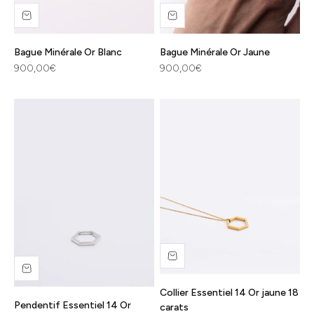
Bague Minérale Or Blanc
Bague Minérale Or Jaune
Prix de vente
Prix de vente
900,00€
900,00€
Collier Essentiel 14 Or jaune 18
Pendentif Essentiel 14 Or
carats