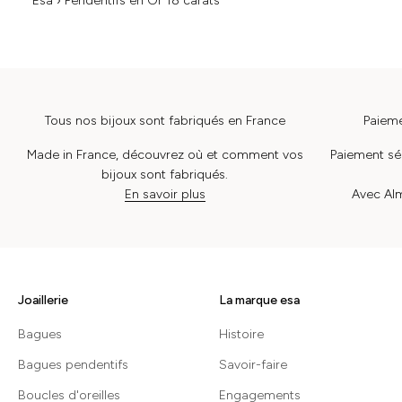
Esa
›
Pendentifs en Or 18 carats
Tous nos bijoux sont fabriqués en France
Paieme
Made in France, découvrez où et comment vos
Paiement séc
bijoux sont fabriqués.
En savoir plus
Avec Alm
Joaillerie
La marque esa
Bagues
Histoire
Bagues pendentifs
Savoir-faire
Boucles d'oreilles
Engagements