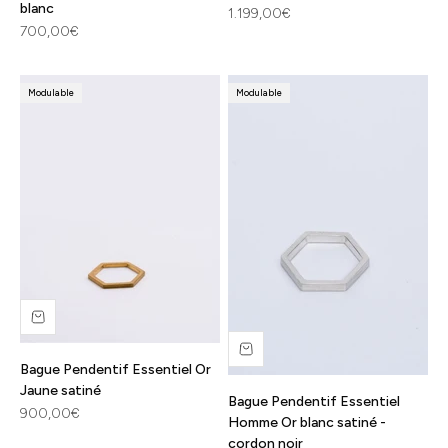
blanc
Prix de vente
1.199,00€
Prix de vente
700,00€
Modulable
Modulable
Bague Pendentif Essentiel Or
Jaune satiné
Bague Pendentif Essentiel
Prix de vente
900,00€
Homme Or blanc satiné -
cordon noir