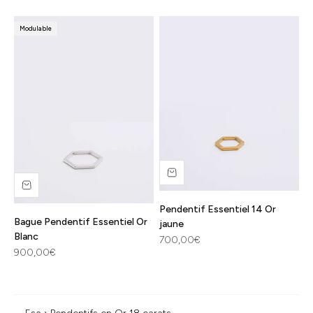
Modulable
Pendentif Essentiel 14 Or
Bague Pendentif Essentiel Or
jaune
Blanc
Prix de vente
700,00€
Prix de vente
900,00€