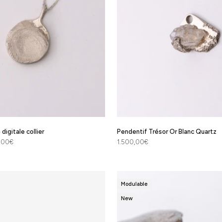
digitale collier
Pendentif Trésor Or Blanc Quartz
Prix de vente
0,00€
1.500,00€
Modulable
New