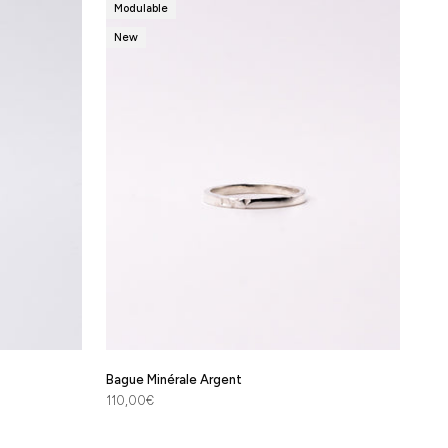
Modulable
New
Bague Minérale Argent
Prix de vente
110,00€