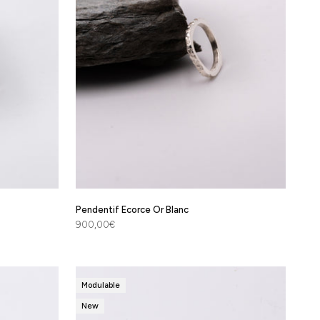
Pendentif Ecorce Or Blanc
Prix de vente
900,00€
Modulable
New