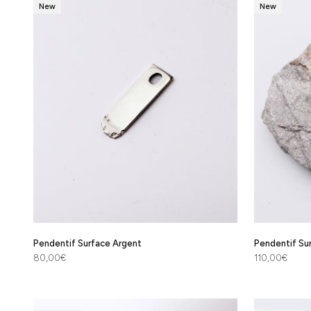
New
New
Pendentif Surface Argent
Pendentif Su
Prix de vente
Prix de vente
80,00€
110,00€