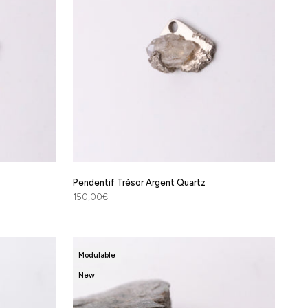
Pendentif Trésor Argent Quartz
Prix de vente
150,00€
Modulable
New