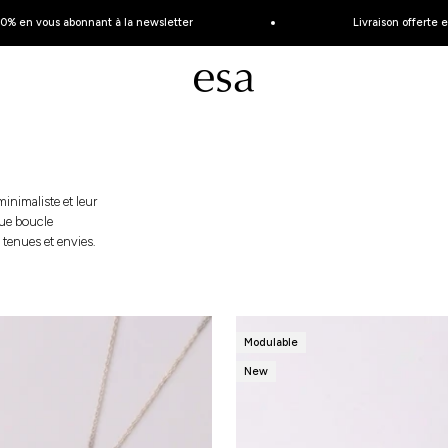
 vous abonnant à la newsletter
Livraison offerte et ret
Esa Joaillerie - Bijoux éthique et made in Fran
inimaliste et leur
que boucle
 tenues et envies.
Modulable
New