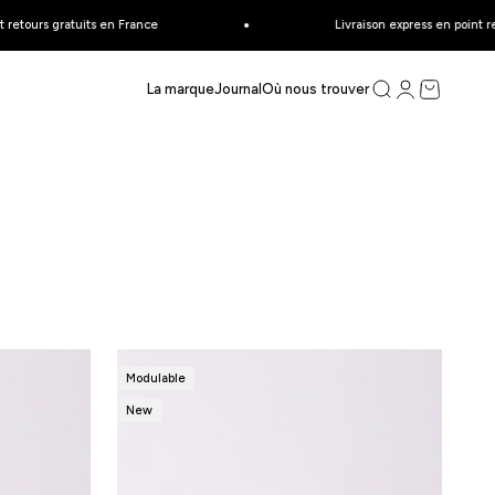
ours gratuits en France
Livraison express en point relai
ce
Recherche
Connexion
Panier
La marque
Journal
Où nous trouver
Modulable
New