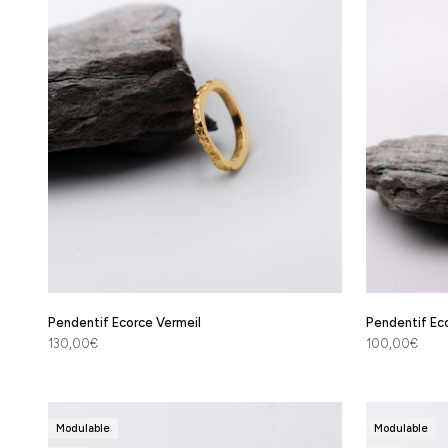
Pendentif Ecorce Vermeil
Pendentif Ec
Prix de vente
Prix de vente
130,00€
100,00€
Modulable
Modulable