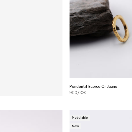
Pendentif Ecorce Or Jaune
Prix de vente
900,00€
Modulable
New