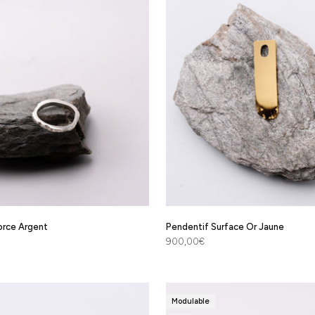
orce Argent
Pendentif Surface Or Jaune
Prix de vente
900,00€
Modulable