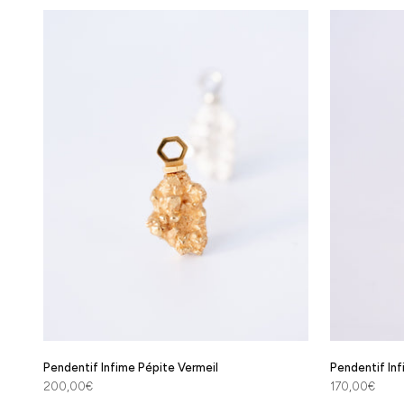
Pendentif Infime Pépite Vermeil
Pendentif In
Prix de vente
Prix de vente
200,00€
170,00€