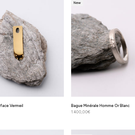
New
rface Vermeil
Bague Minérale Homme Or Blanc
Prix de vente
1.400,00€