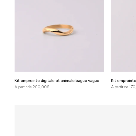
Tous nos
bijoux sont
fabriqués en
France à
partir de
métaux
précieux
récyclés et
labellisés.
Kit empreinte digitale et animale bague vague
Kit empreinte 
Prix de vente
Prix de vente
A partir de 200,00€
A partir de 17
En
savoir
plus