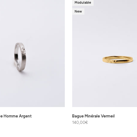
Modulable
New
ale Homme Argent
Bague Minérale Vermeil
Prix de vente
140,00€