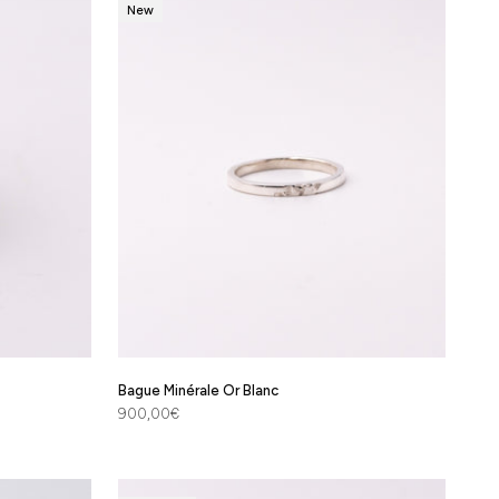
New
Bague Minérale Or Blanc
Prix de vente
900,00€