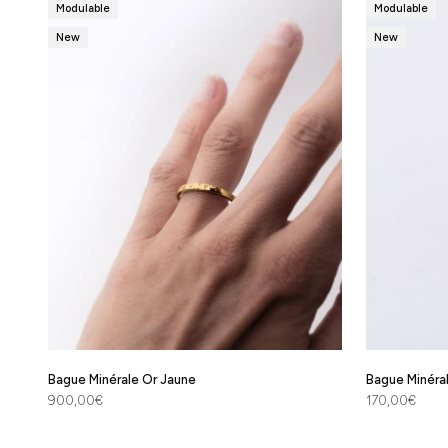
Modulable
Modulable
New
New
Bague Minérale Or Jaune
Bague Minér
Prix de vente
Prix de vente
900,00€
170,00€