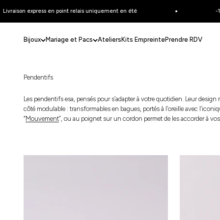
Passer au contenu
aison express en point relais uniquement en été
-10% en
Bijoux
Mariage et Pacs
Ateliers
Kits Empreinte
Prendre RDV
Pendentifs
Les pendentifs esa, pensés pour s’adapter à votre quotidien. Leur design m
côté modulable : transformables en bagues, portés à l’oreille avec
l’iconi
“
Mouvement
”
, ou au poignet sur un cordon permet de les accorder à vos