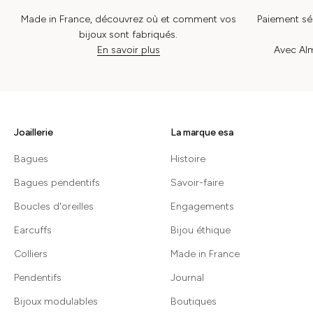
Made in France, découvrez où et comment vos
Paiement séc
bijoux sont fabriqués.
En savoir plus
Avec Alm
Joaillerie
La marque esa
Bagues
Histoire
Bagues pendentifs
Savoir-faire
Boucles d'oreilles
Engagements
Earcuffs
Bijou éthique
Colliers
Made in France
Pendentifs
Journal
Bijoux modulables
Boutiques