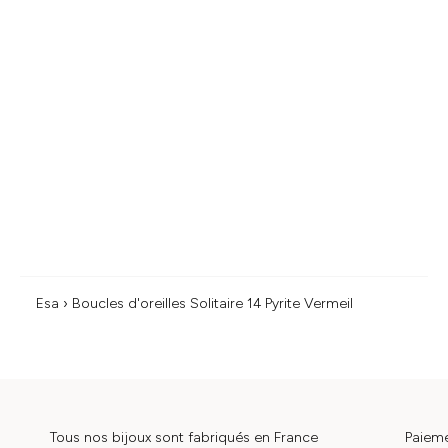
pièces
versatiles,
qui
réveillent
créativité
et
curiosité.
Esa
›
Boucles d'oreilles Solitaire 14 Pyrite Vermeil
Tous nos bijoux sont fabriqués en France
Paieme