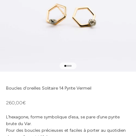
Aller à l'élément 1
Aller à l'élément 2
Aller à l'élément 3
Aller à l'élément 4
Boucles d'oreilles Solitaire 14 Pyrite Vermeil
Prix de vente
260,00€
L’hexagone, forme symbolique d’esa, se pare d’une pyrite
brute du Var.
Pour des boucles précieuses et faciles à porter au quotidien