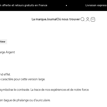
fferte et retours gratuits en France
Livraison express en
ce
Recherche
Connexion
Panier
La marque
Journal
Où nous trouver
New
arge Argent
te
nd effet.
 caractère pour cette version large.
 symbolise le contraste. La trace de nos expériences et de notre force.
 en bague de phalange ou d'auriculaire.