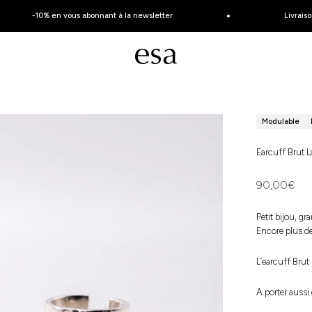
-10% en vous abonnant à la newsletter
Livraison o
Esa Joaillerie - Bijoux éthique et made in Fran
Modulable
Earcuff Brut L
Prix de ven
90,00€
Petit bijou, gra
Encore plus de
L’earcuff Brut
A porter aussi