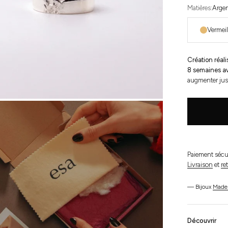
Matières:
Arge
Vermeil
Création réa
8 semaines av
augmenter jus
Paiement sécur
Livraison
et
re
— Bijoux
Made 
Découvrir