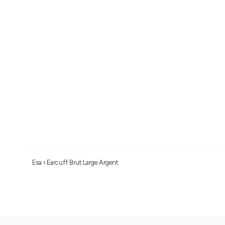
La collection Hexa est née d'une envie de confronter un design aux lignes
déplaçant de votre main à votre cou, et même à vos oreilles.
Découvrir la collection
Esa
›
Earcuff Brut Large Argent